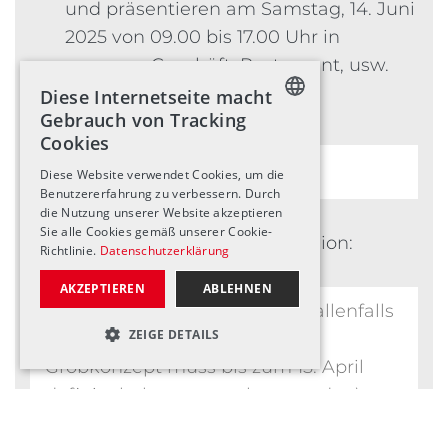
und präsentieren am Samstag, 14. Juni
2025 von 09.00 bis 17.00 Uhr in
unserem Geschäft, Restaurant, usw.
ein Reiseerlebnis.
Diese Internetseite macht
Gebrauch von Tracking
Cookies
GERMAN
Diese Website verwendet Cookies, um die
ENGLISH
Benutzererfahrung zu verbessern. Durch
die Nutzung unserer Website akzeptieren
FRENCH
Sie alle Cookies gemäß unserer Cookie-
Wir wählen folgendes Land/Region:
Richtlinie.
Datenschutzerklärung
AKZEPTIEREN
ABLEHNEN
ZEIGE DETAILS
UNBEDINGT NOTWENDIGE
LEISTUNGSCOOKIES
TARGETING-COOKIES