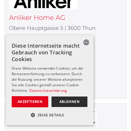
Anliker Home AG
Obere Hauptgasse 5 | 3600 Thun
033 227 40 40
Diese Internetseite macht
Gebrauch von Tracking
thun@anlikerhome.ch
Cookies
GERMAN
www.anlikerhome.ch
Diese Website verwendet Cookies, um die
ENGLISH
Benutzererfahrung zu verbessern. Durch
Details
die Nutzung unserer Website akzeptieren
FRENCH
Sie alle Cookies gemäß unserer Cookie-
Richtlinie.
Datenschutzerklärung
AKZEPTIEREN
ABLEHNEN
ZEIGE DETAILS
UNBEDINGT NOTWENDIGE