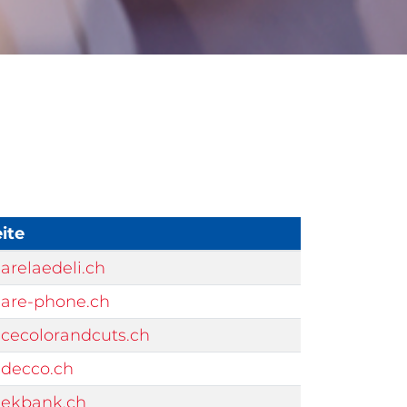
ite
relaedeli.ch
are-phone.ch
cecolorandcuts.ch
decco.ch
ekbank.ch