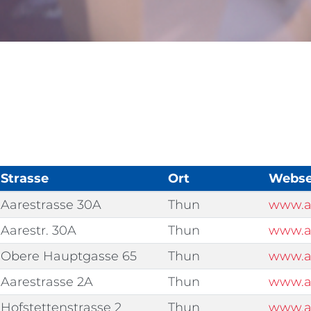
Strasse
Ort
Webse
Aarestrasse 30A
Thun
www.aa
Aarestr. 30A
Thun
www.a
Obere Hauptgasse 65
Thun
www.a
Aarestrasse 2A
Thun
www.a
Hofstettenstrasse 2
Thun
www.a